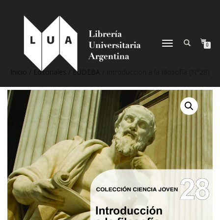
NAVEGACIÓN
0
DESPLEGABLE
Inicio
/
Editoriales
/
EUDEBA
/ Introducción a la filosofía (N°28)