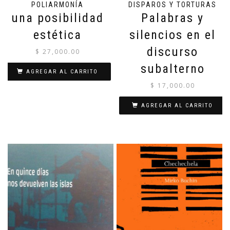
POLIARMONÍA
DISPAROS Y TORTURAS
una posibilidad
Palabras y
estética
silencios en el
discurso
$
27,000.00
subalterno
AGREGAR AL CARRITO
$
17,000.00
AGREGAR AL CARRITO