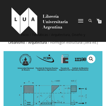
NAVEGACIÓN
0
DESPLEGABLE
Inicio
/
Temáticas
/
Arquitectura, Diseño y
Urbanismo
/
Arquitectura
/ Hormigón estructural (3era ed.)