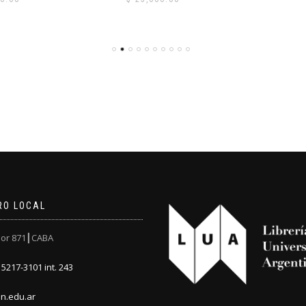
RO LOCAL
or 871┃CABA
5217-3101 int. 243
n.edu.ar