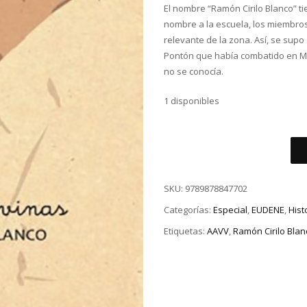
El nombre “Ramón Cirilo Blanco” ti
nombre a la escuela, los miembros
relevante de la zona. Así, se supo
Pontón que había combatido en Ma
no se conocía.
1 disponibles
SKU:
9789878847702
Categorías:
Especial
,
EUDENE
,
Hist
Etiquetas:
AAVV
,
Ramón Cirilo Blan