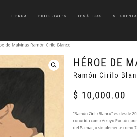
TIENDA
EDITORIALES
TEMÁTICAS
MI CUENT
oe de Malvinas Ramón Cirilo Blanco
HÉROE DE M
Ramón Cirilo Bla
$
10,000.00
“Ramón Cirilo Blanco” es desde 2
conocida como Arroyo Pontón, por 
del Palmar, o simplemente como 78