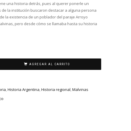
ene una historia detrás, pues al querer ponerle un
 de la institución buscaron destacar a alguna persona
 de la existencia de un poblador del paraje Arroyo
lvinas, pero desde cómo se llamaba hasta su historia
AGREGAR AL CARRITO
oria
,
Historia Argentina
,
Historia regional
,
Malvinas
co