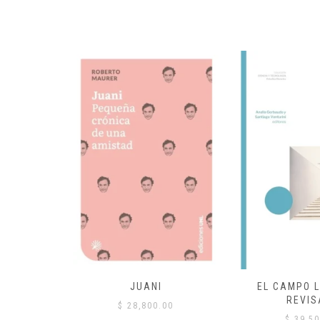
 COMÚN
JUANI
EL CAMPO L
REVIS
00
$
28,800.00
$
39,50