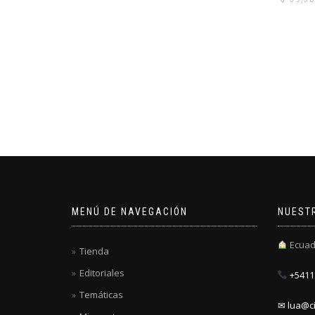
MENÚ DE NAVEGACIÓN
NUEST
Ecuad
Tienda
Editoriales
+5411 
Temáticas
✉ lua@ci