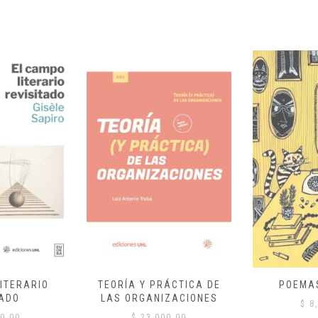
ITERARIO
TEORÍA Y PRÁCTICA DE
POEMA
ADO
LAS ORGANIZACIONES
$
8,
0.00
$
23,000.00