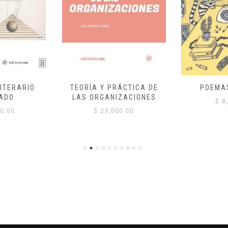
ITERARIO
TEORÍA Y PRÁCTICA DE
POEMA
ADO
LAS ORGANIZACIONES
$
8,
0.00
$
23,000.00