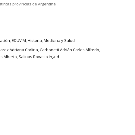
stintas provincias de Argentina.
gación
,
EDUVIM
,
Historia
,
Medicina y Salud
varez Adriana Carlina
,
Carbonetti Adrián Carlos Alfredo
,
s Alberto
,
Salinas Rovasio Ingrid