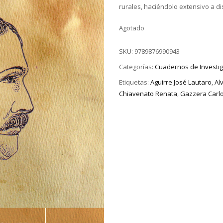
rurales, haciéndolo extensivo a di
Agotado
SKU:
9789876990943
Categorías:
Cuadernos de Investi
Etiquetas:
Aguirre José Lautaro
,
Al
Chiavenato Renata
,
Gazzera Carlo