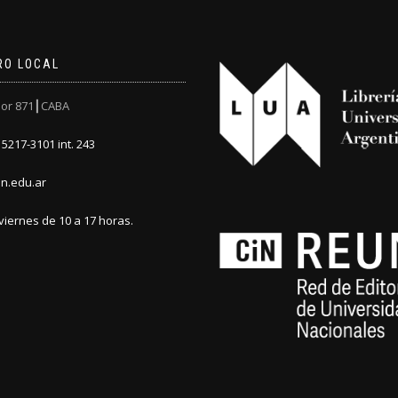
RO LOCAL
or 871┃CABA
5217-3101 int. 243
n.edu.ar
viernes de 10 a 17 horas.