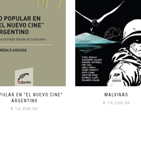
PULAR EN “EL NUEVO CINE”
MALVINAS
ARGENTINO
$
19,200.00
$
16,498.00