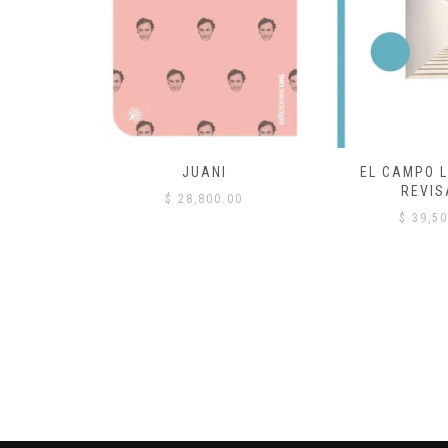
 COMÚN
JUANI
EL CAMPO L
REVIS
00
$
28,800.00
$
39,50