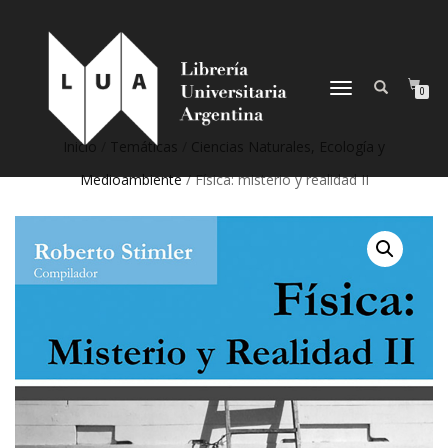
NAVEGACIÓN
0
DESPLEGABLE
Inicio
/
Temáticas
/
Ciencias Naturales, Ecología y
Medioambiente
/ Física: misterio y realidad II