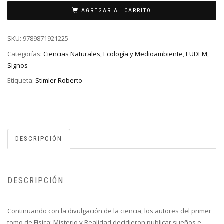
AGREGAR AL CARRITO
SKU:
9789871921225
Categorías:
Ciencias Naturales, Ecología y Medioambiente
,
EUDEM
,
Signos
Etiqueta:
Stimler Roberto
DESCRIPCIÓN
DESCRIPCIÓN
Continuando con la divulgación de la ciencia, los autores del primer
tomo de Física: Misterio y Realidad decidieron publicar sueños e