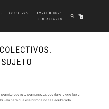
A
SOBRE LUA
BOLETÍN REUN
0
CONTACTANOS
COLECTIVOS.
 SUJETO
isis permite que este permanezca, que dure lo que fue un
hi vela para que esa historia no sea adulterada.