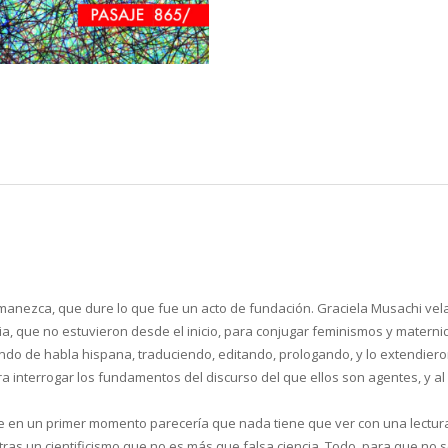
permanezca, que dure lo que fue un acto de fundación. Graciela Musachi vel
ria, que no estuvieron desde el inicio, para conjugar feminismos y mater
undo de habla hispana, traduciendo, editando, prologando, y lo extendie
a interrogar los fundamentos del discurso del que ellos son agentes, y al
que en un primer momento parecería que nada tiene que ver con una lectura
as un cientificismo que no es más que falsa ciencia. Todo, para que no se