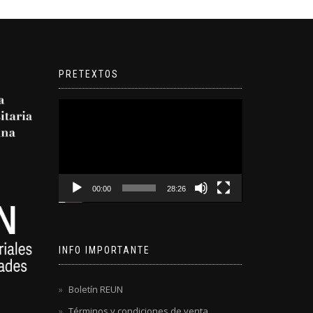
PRETEXTOS
Reproductor
de
video
00:00
28:26
INFO IMPORTANTE
Boletín REUN
Términos y condiciones de venta