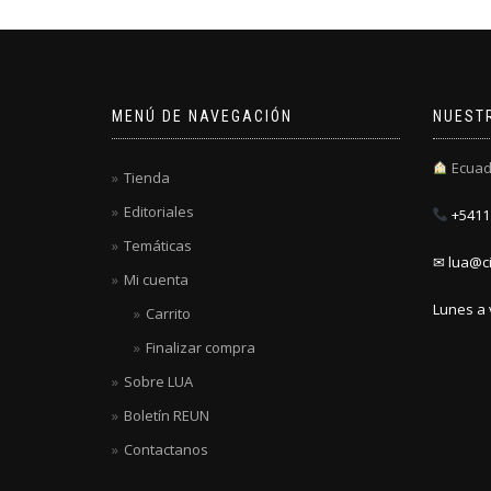
MENÚ DE NAVEGACIÓN
NUEST
Ecuad
Tienda
Editoriales
+5411 
Temáticas
✉ lua@ci
Mi cuenta
Lunes a 
Carrito
Finalizar compra
Sobre LUA
Boletín REUN
Contactanos