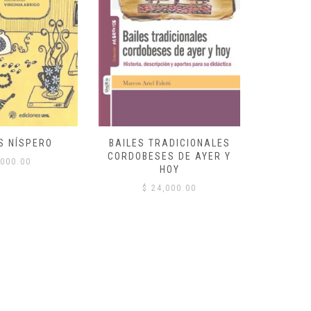
S NÍSPERO
BAILES TRADICIONALES
VID
CORDOBESES DE AYER Y
000.00
$
HOY
$
24,000.00