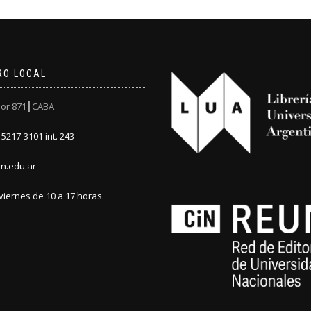
RO LOCAL
or 871┃CABA
5217-3101 int. 243
n.edu.ar
viernes de 10 a 17 horas.