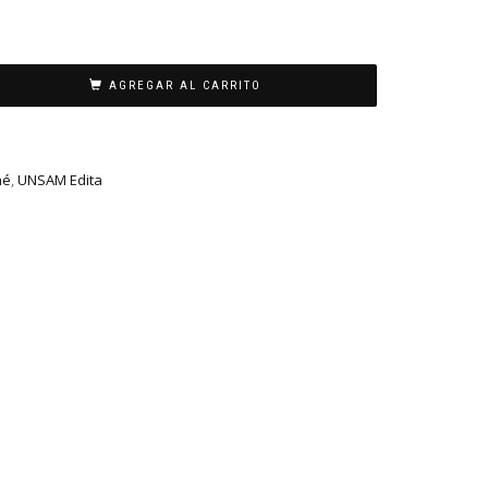
AGREGAR AL CARRITO
hé
,
UNSAM Edita