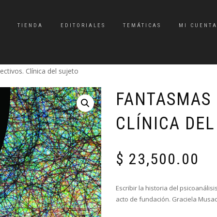
TIENDA
EDITORIALES
TEMÁTICAS
MI CUENT
ctivos. Clínica del sujeto
FANTASMAS 
CLÍNICA DEL
$
23,500.00
Escribir la historia del psicoanál
acto de fundación. Graciela Musac