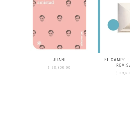
 COMÚN
JUANI
EL CAMPO L
REVIS
00
$
28,800.00
$
39,50