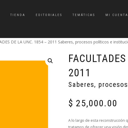
TIENDA
EDITORIALES
TEMÁTICAS
MI CUENT
DES DE LA UNC. 1854 – 2011 Saberes, procesos políticos e instituci
FACULTADES 
2011
Saberes, procesos
$
25,000.00
A lo largo de esta reconstrucción
tratamos de ofrecer una visión di