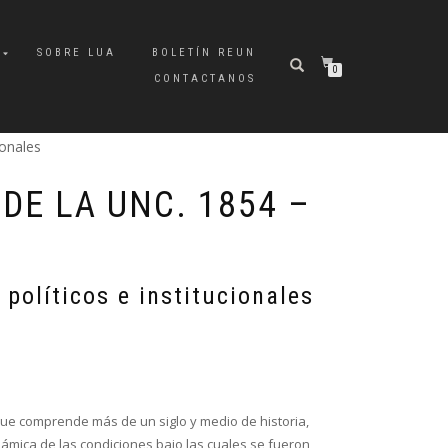
A
SOBRE LUA
BOLETÍN REUN
0
CONTACTANOS
onales
DE LA UNC. 1854 –
 políticos e institucionales
 que comprende más de un siglo y medio de historia,
námica de las condiciones bajo las cuales se fueron