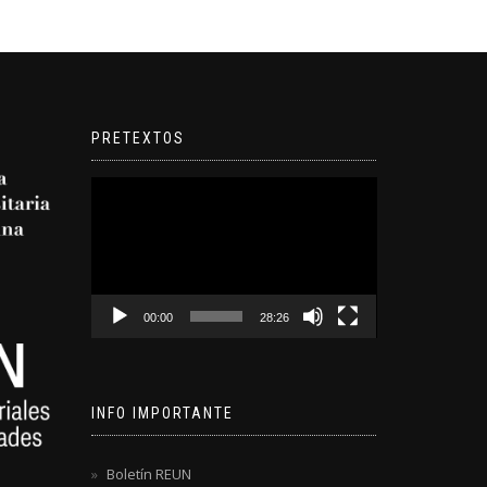
PRETEXTOS
Reproductor
de
video
00:00
28:26
INFO IMPORTANTE
Boletín REUN