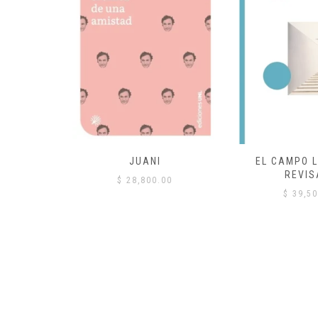
 COMÚN
JUANI
EL CAMPO L
REVIS
00
$
28,800.00
$
39,50