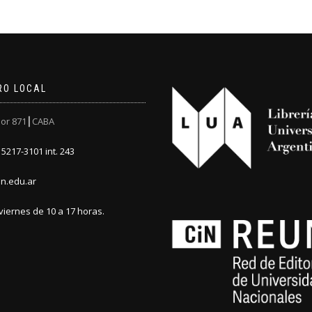
RO LOCAL
or 871┃CABA
5217-3101 int. 243
n.edu.ar
viernes de 10 a 17 horas.