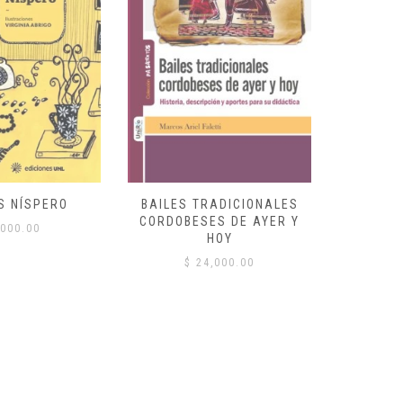
S NÍSPERO
BAILES TRADICIONALES
VID
CORDOBESES DE AYER Y
000.00
$
HOY
$
24,000.00