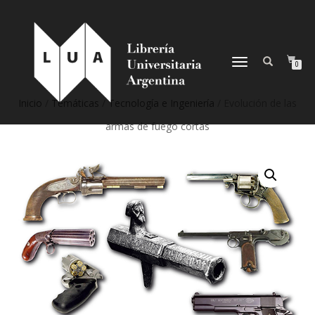
NAVEGACIÓN
0
DESPLEGABLE
Inicio
/
Temáticas
/
Tecnología e Ingeniería
/ Evolución de las
armas de fuego cortas