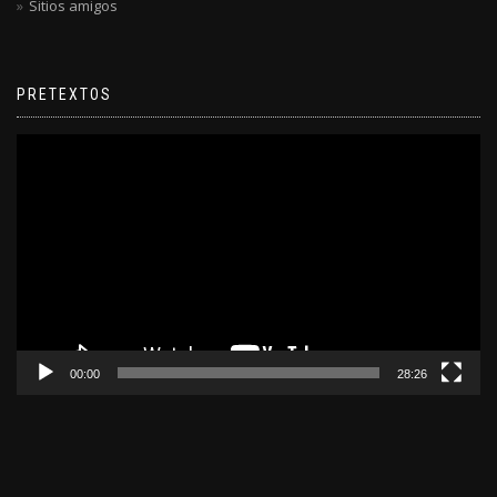
Sitios amigos
PRETEXTOS
Reproductor
de
video
00:00
28:26