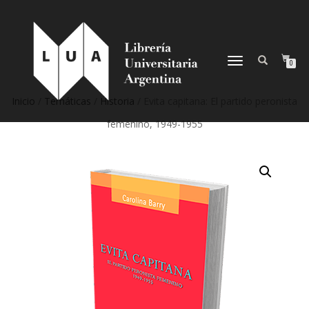
NAVEGACIÓN
0
DESPLEGABLE
Inicio
/
Temáticas
/
Historia
/ Evita capitana: El partido peronista
femenino, 1949-1955