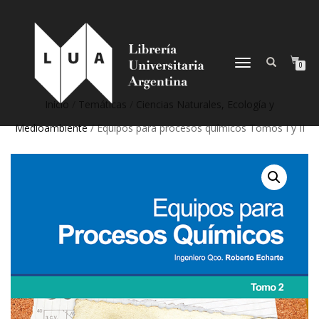
NAVEGACIÓN
0
DESPLEGABLE
Inicio
/
Temáticas
/
Ciencias Naturales, Ecología y
Medioambiente
/ Equipos para procesos químicos Tomos I y II