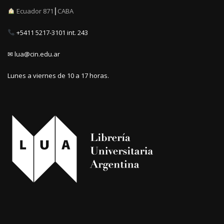
Ecuador 871┃CABA
+5411 5217-3101 int. 243
✉ lua@cin.edu.ar
Lunes a viernes de 10 a 17 horas.