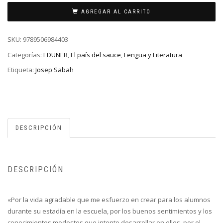
AGREGAR AL CARRITO
SKU:
9789506984403
Categorías:
EDUNER
,
El país del sauce
,
Lengua y Literatura
Etiqueta:
Josep Sabah
DESCRIPCIÓN
DESCRIPCIÓN
«Por la vida agradable que me esfuerzo en crear para los alumnos
durante su estadía en la escuela, por los buenos sentimientos y los
conocimientos modestos que intento desarrollar en ellos, por el