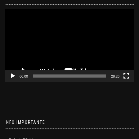
Reproductor
de
video
00:00
28:26
INFO IMPORTANTE