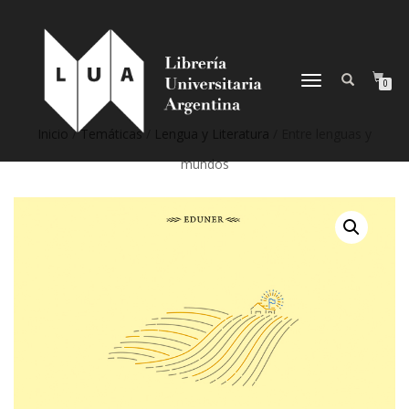
NAVEGACIÓN
0
DESPLEGABLE
Inicio
/
Temáticas
/
Lengua y Literatura
/ Entre lenguas y
mundos