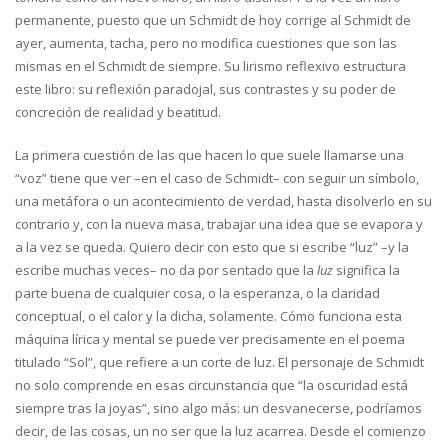
permanente, puesto que un Schmidt de hoy corrige al Schmidt de
ayer, aumenta, tacha, pero no modifica cuestiones que son las
mismas en el Schmidt de siempre. Su lirismo reflexivo estructura
este libro: su reflexión paradojal, sus contrastes y su poder de
concreción de realidad y beatitud.
La primera cuestión de las que hacen lo que suele llamarse una
“voz” tiene que ver –en el caso de Schmidt– con seguir un símbolo,
una metáfora o un acontecimiento de verdad, hasta disolverlo en su
contrario y, con la nueva masa, trabajar una idea que se evapora y
a la vez se queda. Quiero decir con esto que si escribe “luz” –y la
escribe muchas veces– no da por sentado que la
luz
significa la
parte buena de cualquier cosa, o la esperanza, o la claridad
conceptual, o el calor y la dicha, solamente. Cómo funciona esta
máquina lírica y mental se puede ver precisamente en el poema
titulado “Sol”, que refiere a un corte de luz. El personaje de Schmidt
no solo comprende en esas circunstancia que “la oscuridad está
siempre tras la joyas”, sino algo más: un desvanecerse, podríamos
decir, de las cosas, un no ser que la luz acarrea. Desde el comienzo