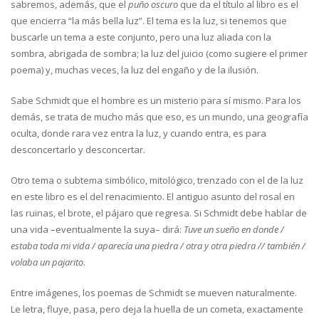
sabremos, además, que el
puño oscuro
que da el título al libro es el
que encierra “la más bella luz”. El tema es la luz, si tenemos que
buscarle un tema a este conjunto, pero una luz aliada con la
sombra, abrigada de sombra; la luz del juicio (como sugiere el primer
poema) y, muchas veces, la luz del engaño y de la ilusión.
Sabe Schmidt que el hombre es un misterio para sí mismo. Para los
demás, se trata de mucho más que eso, es un mundo, una geografía
oculta, donde rara vez entra la luz, y cuando entra, es para
desconcertarlo y desconcertar.
Otro tema o subtema simbólico, mitológico, trenzado con el de la luz
en este libro es el del renacimiento. El antiguo asunto del rosal en
las ruinas, el brote, el pájaro que regresa. Si Schmidt debe hablar de
una vida –eventualmente la suya– dirá:
Tuve un sueño en donde /
estaba toda mi vida / aparecía una piedra / otra y otra piedra // también /
volaba un pajarito
.
Entre imágenes, los poemas de Schmidt se mueven naturalmente.
Le letra, fluye, pasa, pero deja la huella de un cometa, exactamente