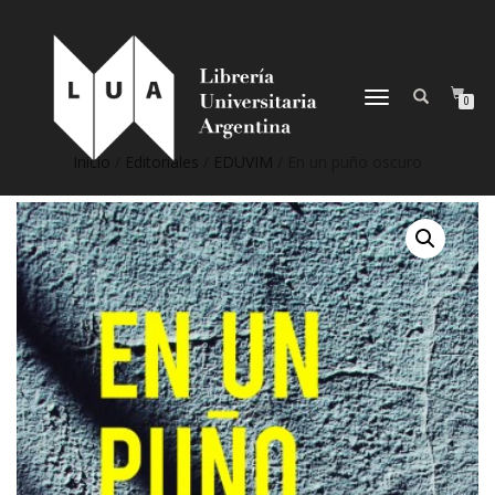
NAVEGACIÓN
0
DESPLEGABLE
Inicio
/
Editoriales
/
EDUVIM
/ En un puño oscuro