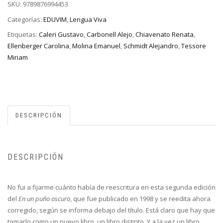
SKU:
9789876994453
Categorías:
EDUVIM
,
Lengua Viva
Etiquetas:
Caleri Gustavo
,
Carbonell Alejo
,
Chiavenato Renata
,
Ellenberger Carolina
,
Molina Emanuel
,
Schmidt Alejandro
,
Tessore
Miriam
DESCRIPCIÓN
DESCRIPCIÓN
No fui a fijarme cuánto había de reescritura en esta segunda edición
del
En un puño oscuro
, que fue publicado en 1998 y se reedita ahora
corregido, según se informa debajo del título. Está claro que hay que
tomarlo como un nuevo libro, un libro distinto. Y a la vez un libro