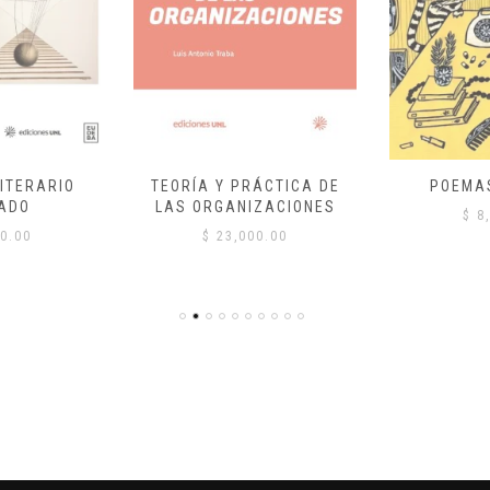
ITERARIO
TEORÍA Y PRÁCTICA DE
POEMA
ADO
LAS ORGANIZACIONES
$
8,
0.00
$
23,000.00