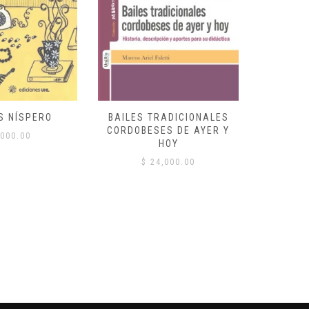
S NÍSPERO
BAILES TRADICIONALES
VID
CORDOBESES DE AYER Y
000.00
$
HOY
$
24,000.00