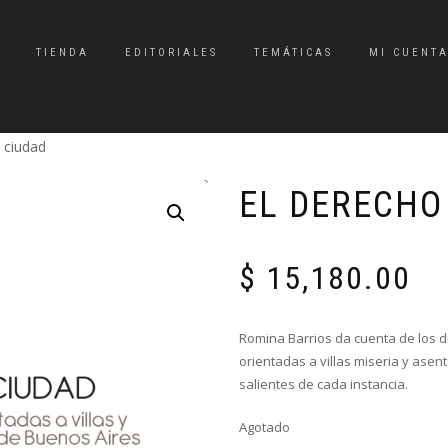
TIENDA
EDITORIALES
TEMÁTICAS
MI CUENT
a ciudad
EL DERECHO
$
15,180.00
Romina Barrios da cuenta de los d
orientadas a villas miseria y asen
salientes de cada instancia.
Agotado