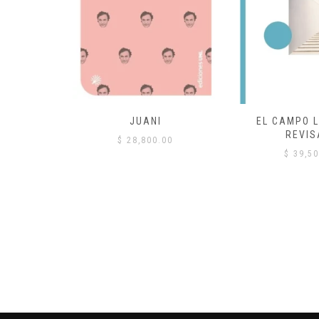
 COMÚN
JUANI
EL CAMPO L
REVIS
00
$
28,800.00
$
39,50