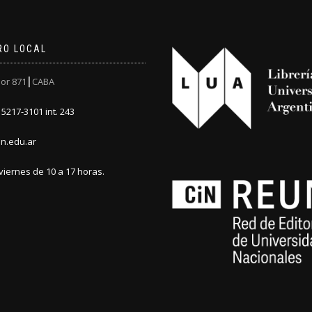
RO LOCAL
or 871┃CABA
5217-3101 int. 243
n.edu.ar
viernes de 10 a 17 horas.