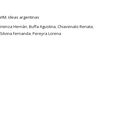
VIM
,
Ideas argentinas
Brienza Hernán
,
Buffa Agustina
,
Chiavenato Renata
,
Silvina Fernanda
,
Pereyra Lorena