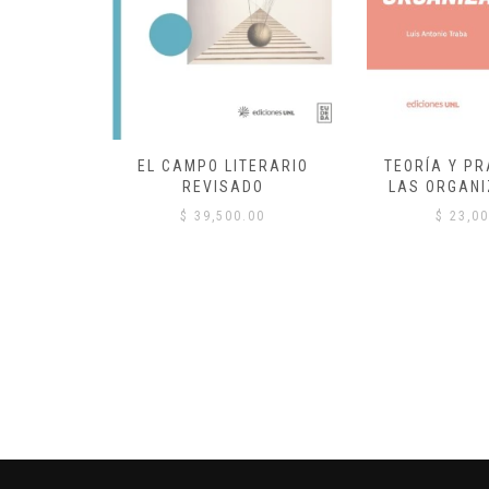
EL CAMPO LITERARIO
TEORÍA Y PR
REVISADO
LAS ORGANI
00
$
39,500.00
$
23,00