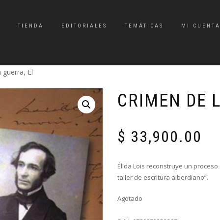
TIENDA
EDITORIALES
TEMÁTICAS
MI CUENT
 guerra, El
CRIMEN DE L
$
33,900.00
Élida Lois reconstruye un proceso c
taller de escritura alberdiano”.
Agotado