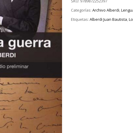
SKU:
9789872252397
Categorías:
Archivo Alberdi
,
Lengua
Etiquetas:
Alberdi Juan Bautista
,
Lo