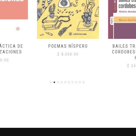
ÁCTICA DE
POEMAS NÍSPERO
BAILES T
ZACIONES
CORDOBES
$
8,000.00
0.00
$
24