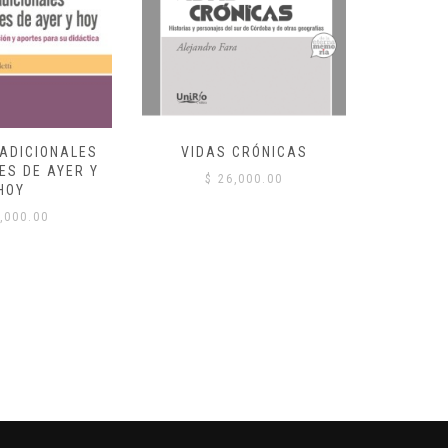
RADICIONALES
VIDAS CRÓNICAS
CLAVES D
ES DE AYER Y
$
26,000.00
HOY
$
,000.00