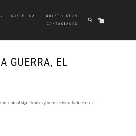
A
SOBRE LUA
BOLETÍN REUN
0
CONTACTANOS
A GUERRA, EL
onceptual significativo y permite introducirse en “el