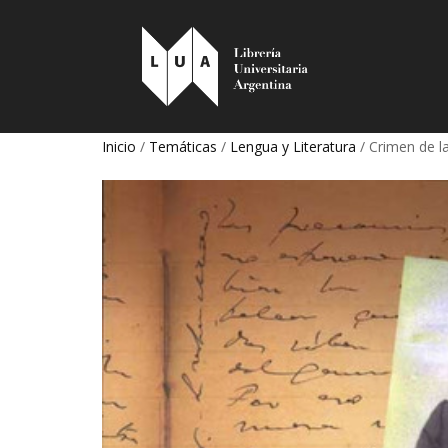
Inicio
/
Temáticas
/
Lengua y Literatura
/ Crimen de la