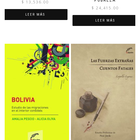
POBREZA
$
13,536.00
$
24,415.00
LEER MÁS
LEER MÁS