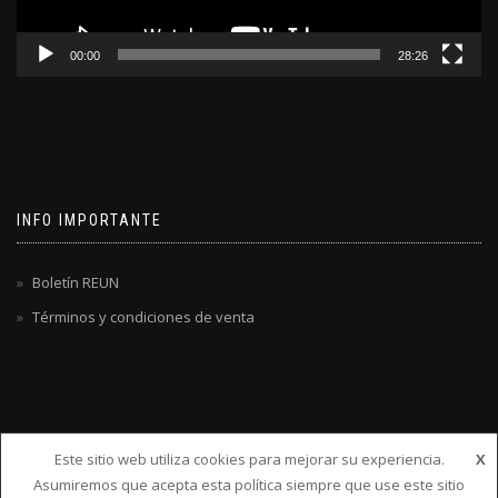
00:00
28:26
INFO IMPORTANTE
Boletín REUN
Términos y condiciones de venta
Este sitio web utiliza cookies para mejorar su experiencia.
X
Asumiremos que acepta esta política siempre que use este sitio