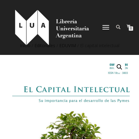
NAVEGACIÓN
0
DESPLEGABLE
Inicio
/
Editoriales
/
EDUVIM
/ El capital intelectual