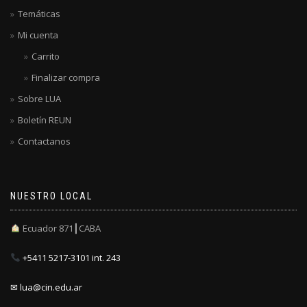
Temáticas
Mi cuenta
Carrito
Finalizar compra
Sobre LUA
Boletín REUN
Contactanos
NUESTRO LOCAL
Ecuador 871┃CABA
+5411 5217-3101 int. 243
✉ lua@cin.edu.ar