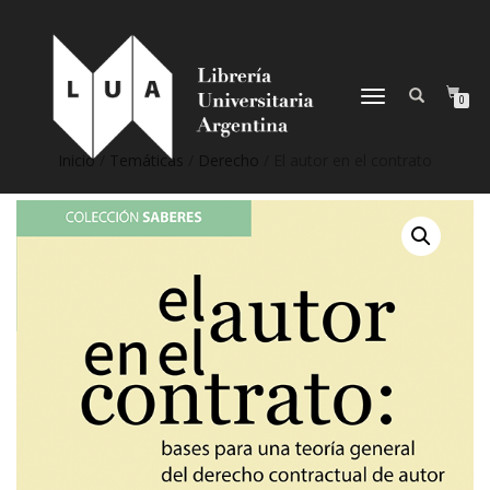
NAVEGACIÓN
0
DESPLEGABLE
Inicio
/
Temáticas
/
Derecho
/ El autor en el contrato