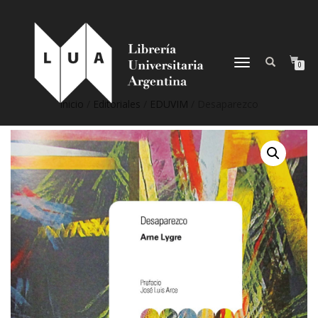
NAVEGACIÓN
0
DESPLEGABLE
Inicio
/
Editoriales
/
EDUVIM
/ Desaparezco