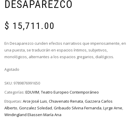
DESAPAREZCO
$
15,711.00
En Desaparezco cunden efectos narrativos que imperiosamente, en
una puesta, se traducirán en espacios íntimos, subjetivos,
monológicos, alternantes a los espacios gregarios, dialógicos.
Agotado
SKU:
9789876991650
Categorías:
EDUVIM
,
Teatro Europeo Contemporáneo
Etiquetas:
Arce José Luis
,
Chiavenato Renata
,
Gazzera Carlos
Alberto
,
Gonzalez Soledad
,
Gribaudo Silvina Fernanda
,
Lyrge Arne
,
Windingland Eliassen María Ana