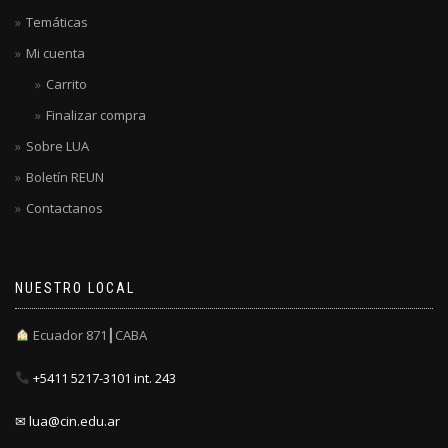
Temáticas
Mi cuenta
Carrito
Finalizar compra
Sobre LUA
Boletín REUN
Contactanos
NUESTRO LOCAL
Ecuador 871┃CABA
+5411 5217-3101 int. 243
✉ lua@cin.edu.ar