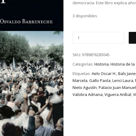
democracia. Este libro explica año
3 disponibles
SKU:
9789876283045
Categorías:
Historia
,
Historia de l
Etiquetas:
Aelo Oscar H.
,
Bals Javie
Marcela
,
Gallo Paola
,
Lenci Laura
,
Nieto Agustín
,
Palacio Juan Manuel
Valobra Adriana
,
Viguera Aníbal
,
V