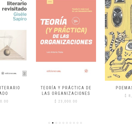
ITERARIO
TEORÍA Y PRÁCTICA DE
POEMA
ADO
LAS ORGANIZACIONES
$
8,
0.00
$
23,000.00