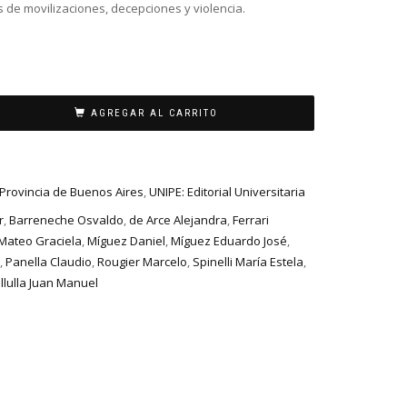
s de movilizaciones, decepciones y violencia.
AGREGAR AL CARRITO
a Provincia de Buenos Aires
,
UNIPE: Editorial Universitaria
r
,
Barreneche Osvaldo
,
de Arce Alejandra
,
Ferrari
Mateo Graciela
,
Míguez Daniel
,
Míguez Eduardo José
,
,
Panella Claudio
,
Rougier Marcelo
,
Spinelli María Estela
,
illulla Juan Manuel