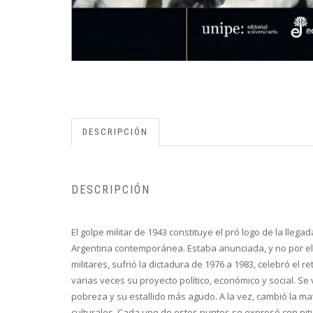
DESCRIPCIÓN
DESCRIPCIÓN
El golpe militar de 1943 constituye el pró logo de la lle
Argentina contemporánea. Estaba anunciada, y no por ell
militares, sufrió la dictadura de 1976 a 1983, celebró el
varias veces su proyecto político, económico y social. S
pobreza y su estallido más agudo. A la vez, cambió la matr
culturales. Cada uno de estos puntos se expresó con nitid