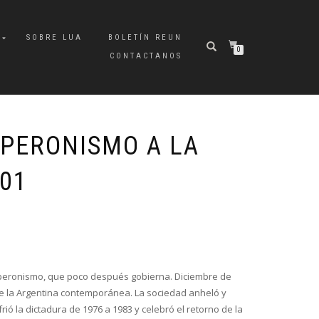
A
SOBRE LUA
BOLETÍN REUN
0
CONTACTANOS
 PERONISMO A LA
001
l peronismo, que poco después gobierna. Diciembre de
 de la Argentina contemporánea. La sociedad anheló y
rió la dictadura de 1976 a 1983 y celebró el retorno de la