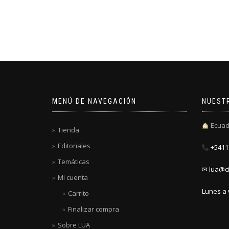
MENÚ DE NAVEGACIÓN
NUEST
Ecuad
Tienda
Editoriales
+5411 
Temáticas
✉ lua@ci
Mi cuenta
Lunes a 
Carrito
Finalizar compra
Sobre LUA