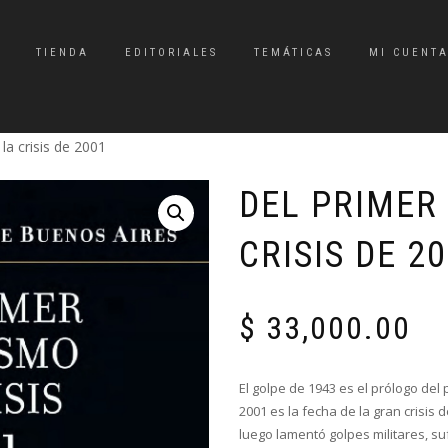
TIENDA
EDITORIALES
TEMÁTICAS
MI CUENT
la crisis de 2001
DEL PRIMER
CRISIS DE 2
$
33,000.00
El golpe de 1943 es el prólogo de
2001 es la fecha de la gran crisis
luego lamentó golpes militares, suf