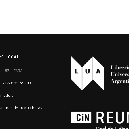
RO LOCAL
or 871┃CABA
5217-3101 int. 243
n.edu.ar
viernes de 10 a 17 horas.