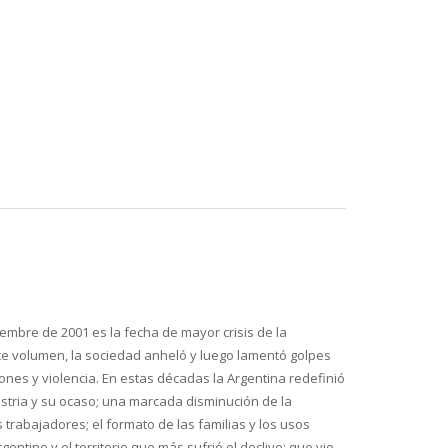
iembre de 2001 es la fecha de mayor crisis de la
te volumen, la sociedad anheló y luego lamentó golpes
iones y violencia. En estas décadas la Argentina redefinió
ustria y su ocaso; una marcada disminución de la
s trabajadores; el formato de las familias y los usos
ntino y el territorio que más sufrió el declive; que vio