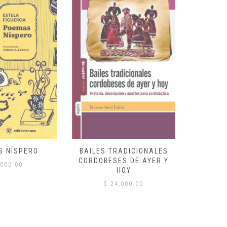
S NÍSPERO
BAILES TRADICIONALES
VID
CORDOBESES DE AYER Y
000.00
$
HOY
$
24,000.00