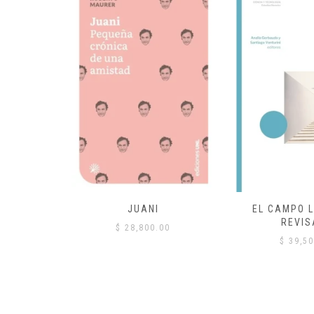
 COMÚN
JUANI
EL CAMPO L
REVIS
00
$
28,800.00
$
39,50