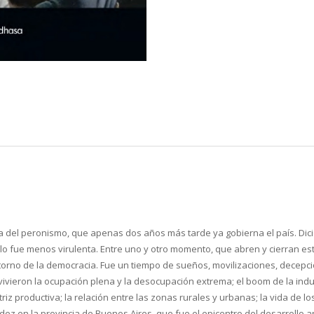
gada del peronismo, que apenas dos años más tarde ya gobierna el país. Dic
o fue menos virulenta. Entre uno y otro momento, que abren y cierran es
 retorno de la democracia. Fue un tiempo de sueños, movilizaciones, decepc
e vivieron la ocupación plena y la desocupación extrema; el boom de la ind
iz productiva; la relación entre las zonas rurales y urbanas; la vida de lo
ez en la provincia de Buenos Aires, que fue el epicentro del desarrollo arge