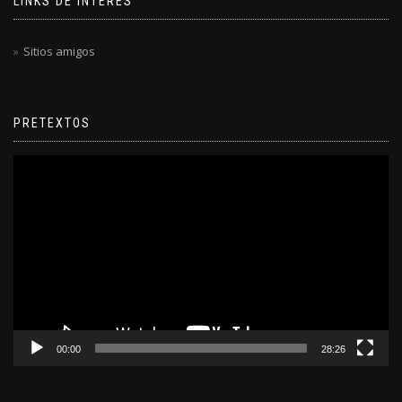
LINKS DE INTERÉS
Sitios amigos
PRETEXTOS
Reproductor
de
video
00:00
28:26