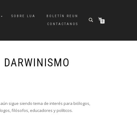
A
SOBRE LUA
BOLETÍN REUN
0
CONTACTANOS
L DARWINISMO
 aún sigue siendo tema de interés para biólogos,
ogos, filósofos, educadores y políticos.