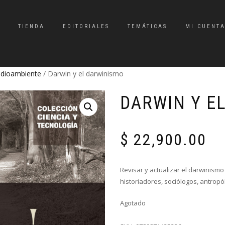
TIENDA
EDITORIALES
TEMÁTICAS
MI CUENT
Medioambiente
/ Darwin y el darwinismo
DARWIN Y E
$
22,900.00
Revisar y actualizar el darwinismo
historiadores, sociólogos, antropól
Agotado