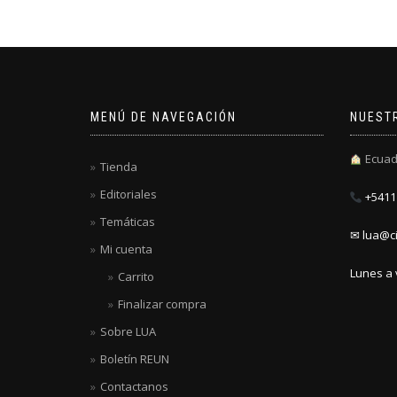
MENÚ DE NAVEGACIÓN
NUEST
Ecuad
Tienda
Editoriales
+5411 
Temáticas
✉ lua@ci
Mi cuenta
Lunes a 
Carrito
Finalizar compra
Sobre LUA
Boletín REUN
Contactanos