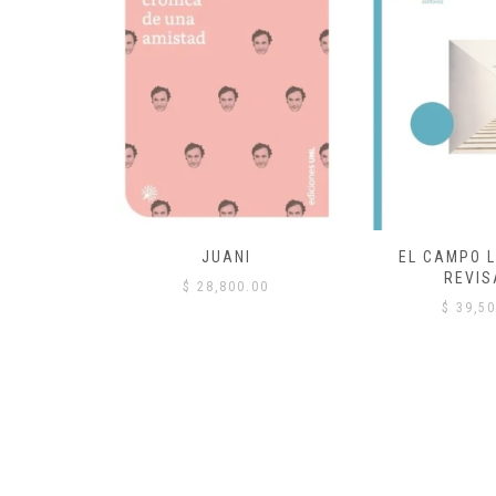
 COMÚN
JUANI
EL CAMPO L
REVIS
00
$
28,800.00
$
39,50