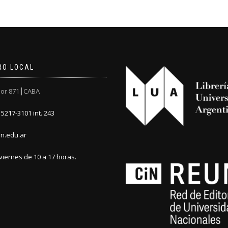
RO LOCAL
or 871┃CABA
5217-3101 int. 243
n.edu.ar
viernes de 10 a 17 horas.