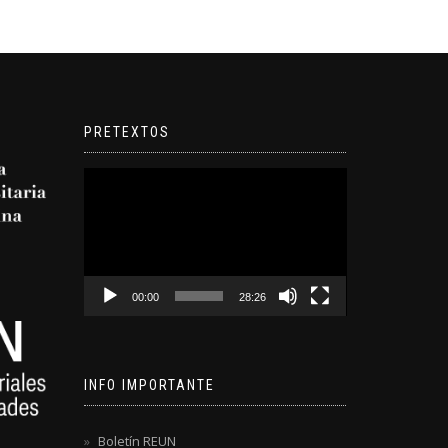
PRETEXTOS
Reproductor
de
video
00:00
28:26
INFO IMPORTANTE
Boletín REUN