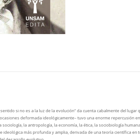
entido si no es a la luz de la evolución” da cuenta cabalmente del lugar q
en ocasiones deformada ideológicamente– tuvo una enorme repercusión en o
ociología, la antropología, la economía, la ética, la sociobiología humana,
e ideológica más profunda y amplia, derivada de una teoría científica en 
el desarrollo evolutivo.