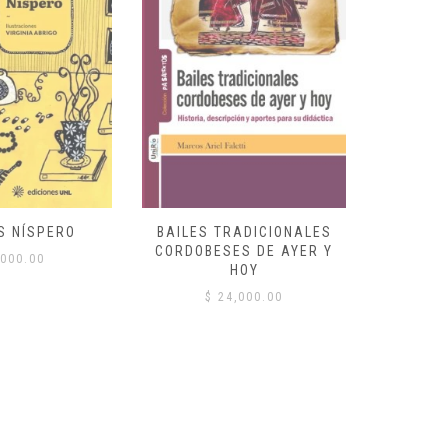
S NÍSPERO
BAILES TRADICIONALES
VID
CORDOBESES DE AYER Y
000.00
$
HOY
$
24,000.00