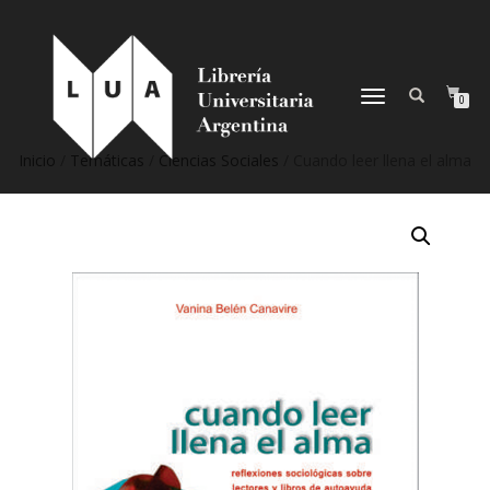
NAVEGACIÓN
0
DESPLEGABLE
Inicio
/
Temáticas
/
Ciencias Sociales
/ Cuando leer llena el alma