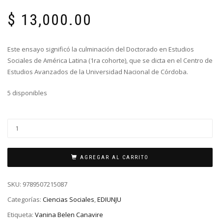
$
13,000.00
Este ensayo significó la culminación del Doctorado en Estudios
Sociales de América Latina (1ra cohorte), que se dicta en el Centro de
Estudios Avanzados de la Universidad Nacional de Córdoba.
5 disponibles
AGREGAR AL CARRITO
SKU:
9789507215087
Categorías:
Ciencias Sociales
,
EDIUNJU
Etiqueta:
Vanina Belen Canavire