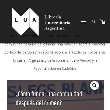
NAVEGACIÓN
0
DESPLEGABLE
Inicio
/
Temáticas
/
Ciencias Sociales
/ ¿Cómo fundar una
comunidad después del crimen? Una reflexión sobre el caracter
político del perdón y la reconciliación, a la luz de los Juicios a las
Juntas en Argentina y de la comisión de la Verdad y la
Reconciliación en Sudáfrica