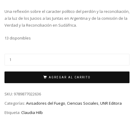
Una reflexión sobre el caracter político del perdón y la reconciliación,
a la luz de los Juicios a las Juntas en Argentina y de la comisión de la
Verdad y la Reconciliación en Sudáfrica.
13 disponibles
AGREGAR AL CARRITO
SKU:
9789877022636
Categorías:
Avisadores del Fuego
,
Ciencias Sociales
,
UNR Editora
Etiqueta:
Claudia Hilb