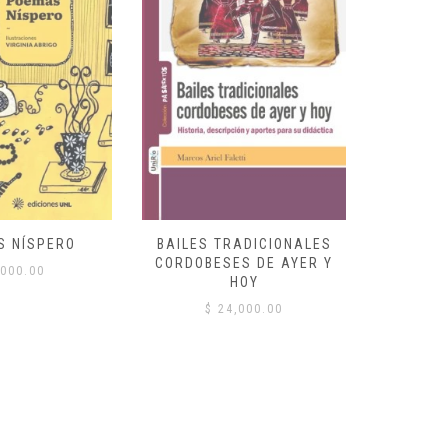
S NÍSPERO
BAILES TRADICIONALES
VID
CORDOBESES DE AYER Y
000.00
$
HOY
$
24,000.00