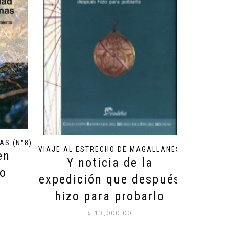
AS (N°8)
VIAJE AL ESTRECHO DE MAGALLANES
en
Y noticia de la
to
expedición que después
hizo para probarlo
$
13,000.00