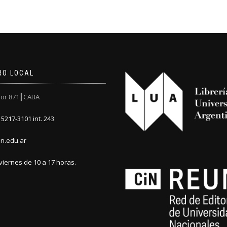
RO LOCAL
or 871┃CABA
5217-3101 int. 243
n.edu.ar
viernes de 10 a 17 horas.