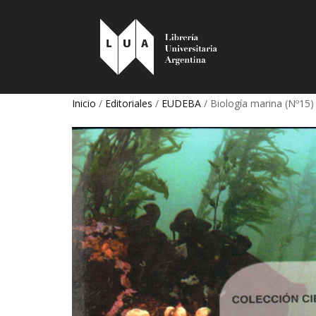
Inicio
/
Editoriales
/
EUDEBA
/ Biología marina (Nº15)