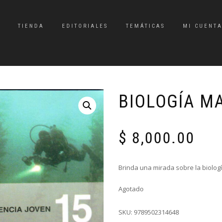
TIENDA
EDITORIALES
TEMÁTICAS
MI CUENT
BIOLOGÍA MA
$
8,000.00
Brinda una mirada sobre la biologí
Agotado
SKU:
9789502314648