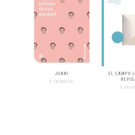
 COMÚN
JUANI
EL CAMPO L
REVIS
00
$
28,800.00
$
39,50