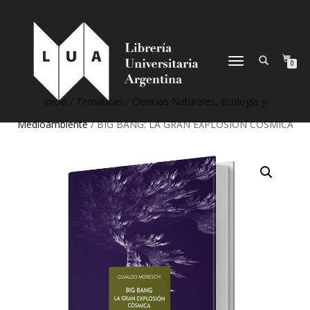
NAVEGACIÓN
0
DESPLEGABLE
Inicio
/
Temáticas
/
Ciencias Naturales, Ecología y
Medioambiente
/ BIG BANG: LA GRAN EXPLOSIÓN CÓSMICA