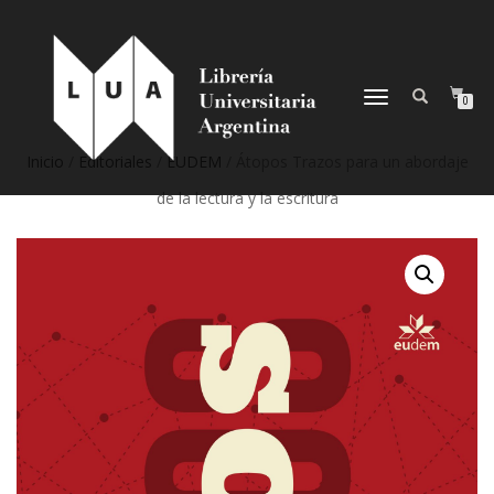
NAVEGACIÓN
0
DESPLEGABLE
Inicio
/
Editoriales
/
EUDEM
/ Átopos Trazos para un abordaje
de la lectura y la escritura