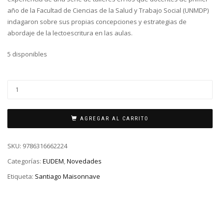
año de la Facultad de Ciencias de la Salud y Trabajo Social (UNMDP)
indagaron sobre sus propias concepciones y estrategias de
abordaje de la lectoescritura en las aulas.
5 disponibles
AGREGAR AL CARRITO
SKU:
9786316662224
Categorías:
EUDEM
,
Novedades
Etiqueta:
Santiago Maisonnave