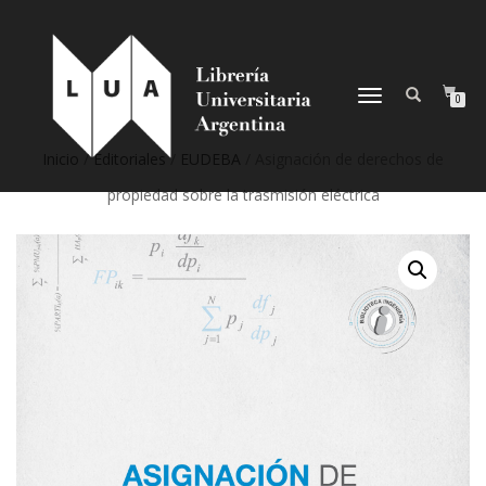
NAVEGACIÓN
0
DESPLEGABLE
Inicio
/
Editoriales
/
EUDEBA
/ Asignación de derechos de
propiedad sobre la trasmisión eléctrica