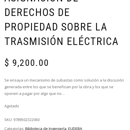
DERECHOS DE
PROPIEDAD SOBRE LA
TRASMISIÓN ELÉCTRICA
$
9,200.00
Se ensaya un mecanismo de subastas como solución a la discusión
generada entre los que se benefician por la obra y los que se
oponen a pagar por algo que no…
Agotado
SKU:
9789502322063
Categorías:
Biblioteca de Ingeniería
,
EUDEBA