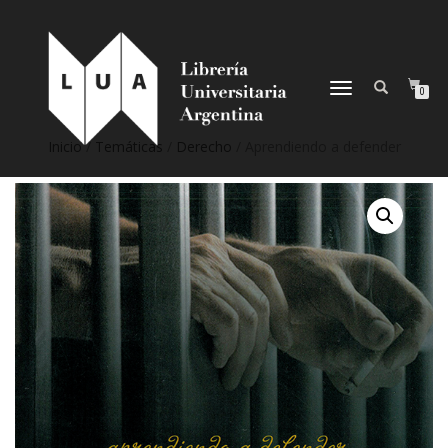
NAVEGACIÓN
0
DESPLEGABLE
Inicio
/
Temáticas
/
Derecho
/ Aprendiendo a defender