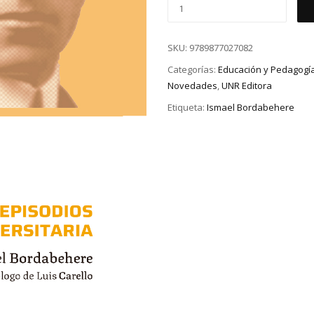
SKU:
9789877027082
Categorías:
Educación y Pedagogí
Novedades
,
UNR Editora
Etiqueta:
Ismael Bordabehere