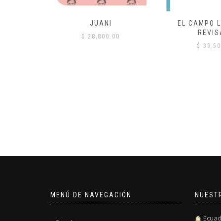
 COMÚN
JUANI
EL CAMPO L
REVIS
00
$
28,800.00
$
39,50
MENÚ DE NAVEGACIÓN
NUEST
Ecuad