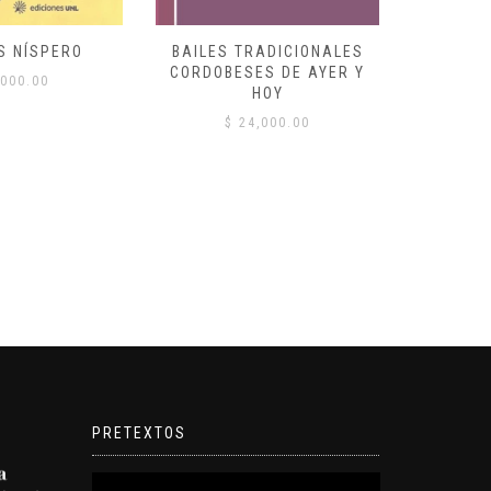
S NÍSPERO
BAILES TRADICIONALES
VID
CORDOBESES DE AYER Y
000.00
$
HOY
$
24,000.00
PRETEXTOS
Reproductor