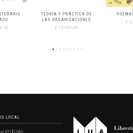
ITERARIO
TEORÍA Y PRÁCTICA DE
POEMA
ADO
LAS ORGANIZACIONES
$
8,
0.00
$
23,000.00
RO LOCAL
or 871┃CABA