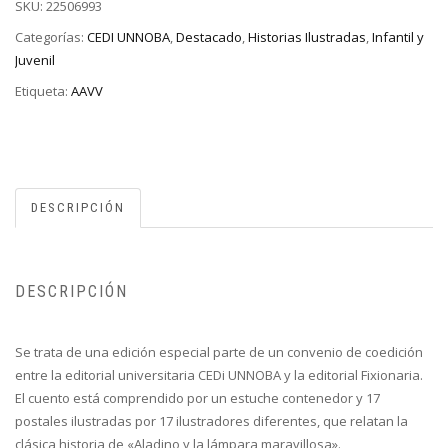
SKU:
22506993
Categorías:
CEDI UNNOBA
,
Destacado
,
Historias Ilustradas
,
Infantil y
Juvenil
Etiqueta:
AAVV
DESCRIPCIÓN
DESCRIPCIÓN
Se trata de una edición especial parte de un convenio de coedición
entre la editorial universitaria CEDi UNNOBA y la editorial Fixionaria.
El cuento está comprendido por un estuche contenedor y 17
postales ilustradas por 17 ilustradores diferentes, que relatan la
clásica historia de «Aladino y la lámpara maravillosa».