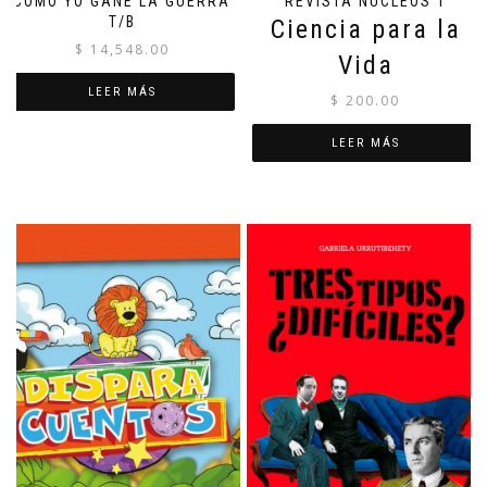
CÓMO YO GANÉ LA GUERRA
REVISTA NÚCLEOS 1
T/B
Ciencia para la
$
14,548.00
Vida
LEER MÁS
$
200.00
LEER MÁS