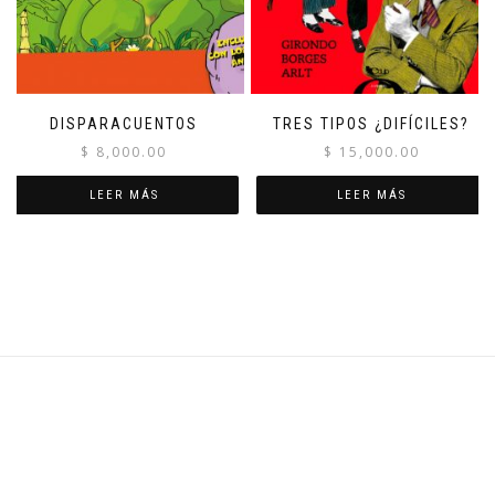
DISPARACUENTOS
TRES TIPOS ¿DIFÍCILES?
$
8,000.00
$
15,000.00
LEER MÁS
LEER MÁS