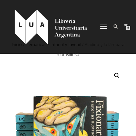
NAVEGACIÓN
0
DESPLEGABLE
Inicio
/
Temáticas
/
Infantil y Juvenil
/ Aladino y la lámpara
maravillosa