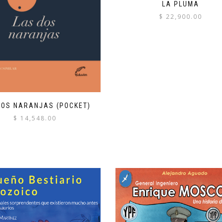
LA PLUMA
$
22,900.00
DOS NARANJAS (POCKET)
$
14,548.00