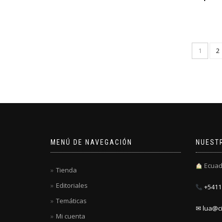
1
2
MENÚ DE NAVEGACIÓN
NUEST
Ecuad
Tienda
Editoriales
+5411 
Temáticas
✉ lua@ci
Mi cuenta