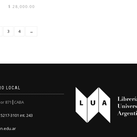
$
28,000.00
3
4
→
RO LOCAL
or 871┃CABA
5217-3101 int. 243
n.edu.ar