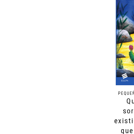
PEQUE
Q
so
exist
que