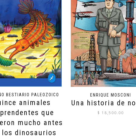
ÑO BESTIARIO PALEOZOICO
ENRIQUE MOSCONI
uince animales
Una historia de no
rprendentes que
$
18,500.00
ieron mucho antes
 los dinosaurios