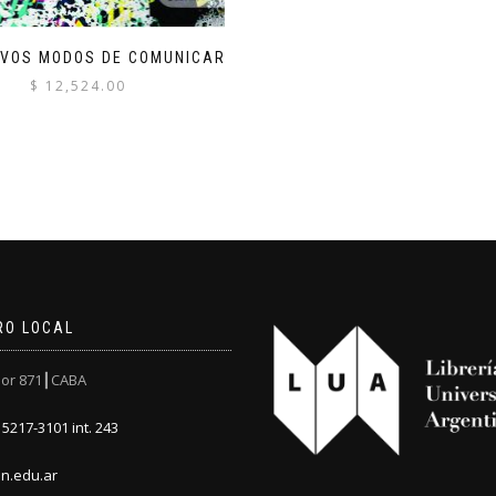
EVOS MODOS DE COMUNICAR
$
12,524.00
RO LOCAL
or 871┃CABA
5217-3101 int. 243
n.edu.ar