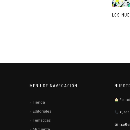
LOS NU
MENÚ DE NAVEGACIÓN
NUEST
Ecuad
Tienda
Editoriales
+5411 
Temáticas
✉ lua@ci
Mi cuenta