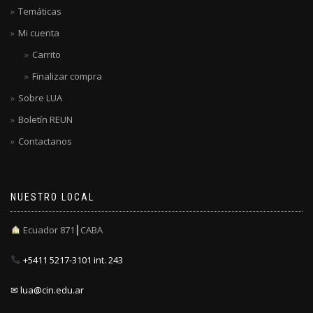
Temáticas
Mi cuenta
Carrito
Finalizar compra
Sobre LUA
Boletín REUN
Contactanos
NUESTRO LOCAL
Ecuador 871┃CABA
+5411 5217-3101 int. 243
✉ lua@cin.edu.ar