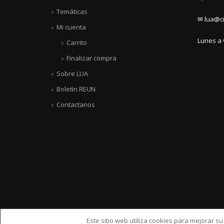
Temáticas
✉ lua@ci
Mi cuenta
Lunes a 
Carrito
Finalizar compra
Sobre LUA
Boletín REUN
Contactanos
Este sitio web utiliza cookies para mejorar s
ShopIsle
hecho por
WordPress