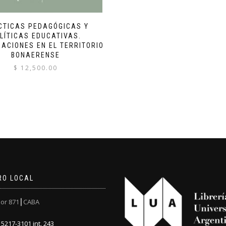
CTICAS PEDAGÓGICAS Y
LÍTICAS EDUCATIVAS.
GACIONES EN EL TERRITORIO
BONAERENSE
$
12,500.00
RO LOCAL
or 871┃CABA
5217-3101 int. 243