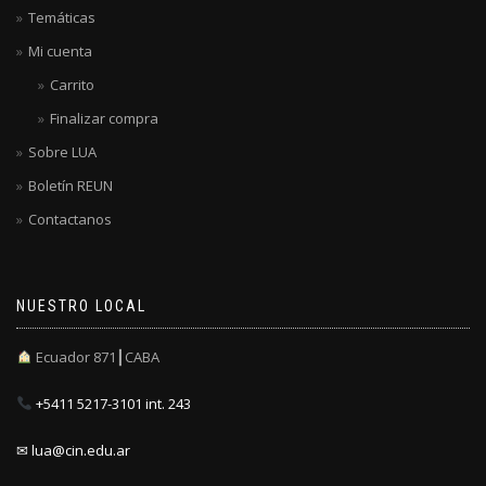
Temáticas
Mi cuenta
Carrito
Finalizar compra
Sobre LUA
Boletín REUN
Contactanos
NUESTRO LOCAL
Ecuador 871┃CABA
+5411 5217-3101 int. 243
✉ lua@cin.edu.ar