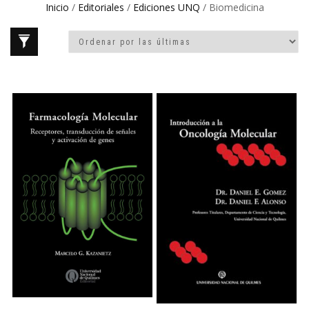
Inicio
/
Editoriales
/
Ediciones UNQ
/ Biomedicina