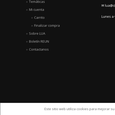
Temáticas
✉ lua@ci
Mi cuenta
Lunes a 
Carrito
Finalizar compra
Sobre LUA
Boletín REUN
Contactanos
Este sitio web utiliza cookies para mejorar s
ShopIsle
hecho por
WordPress