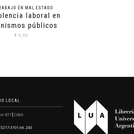
RABAJO EN MAL ESTADO
olencia laboral en
anismos públicos
$
0.00
RO LOCAL
or 871┃CABA
5217-3101 int. 243