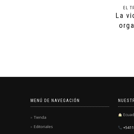
EL T
La vi
org
MENÚ DE NAVEGACIÓN
NUEST
Ecuad
Tienda
Editoriales
+5411 