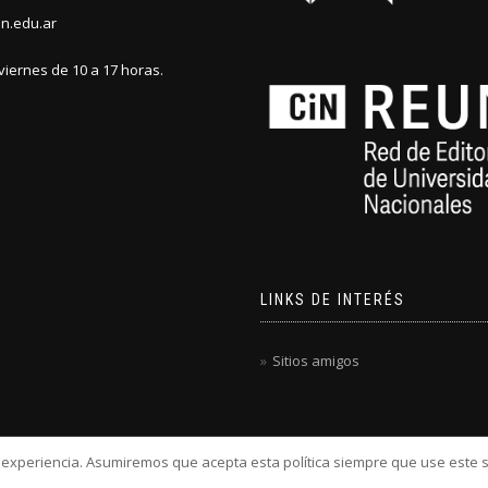
n.edu.ar
viernes de 10 a 17 horas.
LINKS DE INTERÉS
Sitios amigos
u experiencia. Asumiremos que acepta esta política siempre que use este s