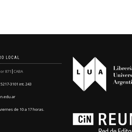
RO LOCAL
or 871┃CABA
5217-3101 int. 243
n.edu.ar
viernes de 10 a 17 horas.