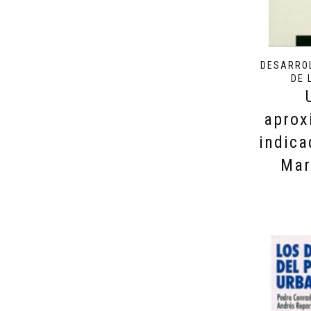
DESARROL
DE 
aprox
indica
Mar