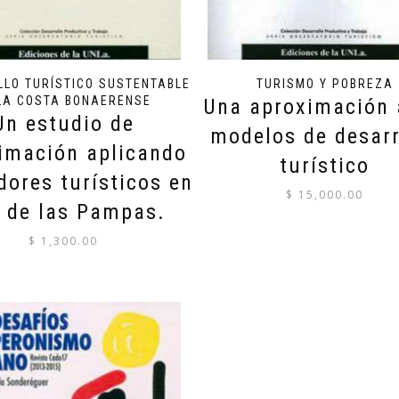
LO TURÍSTICO SUSTENTABLE
TURISMO Y POBREZA
LA COSTA BONAERENSE
Una aproximación 
Un estudio de
modelos de desarr
imación aplicando
turístico
dores turísticos en
$
15,000.00
 de las Pampas.
$
1,300.00