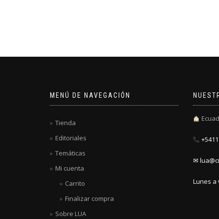
MENÚ DE NAVEGACIÓN
NUEST
Ecuad
Tienda
Editoriales
+5411 
Temáticas
✉ lua@ci
Mi cuenta
Lunes a 
Carrito
Finalizar compra
Sobre LUA