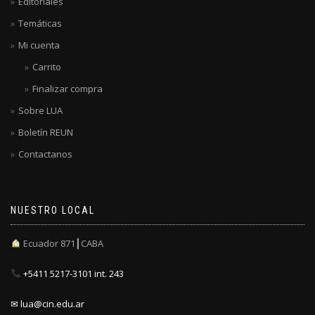
Editoriales
Temáticas
Mi cuenta
Carrito
Finalizar compra
Sobre LUA
Boletín REUN
Contactanos
NUESTRO LOCAL
Ecuador 871┃CABA
+5411 5217-3101 int. 243
✉ lua@cin.edu.ar