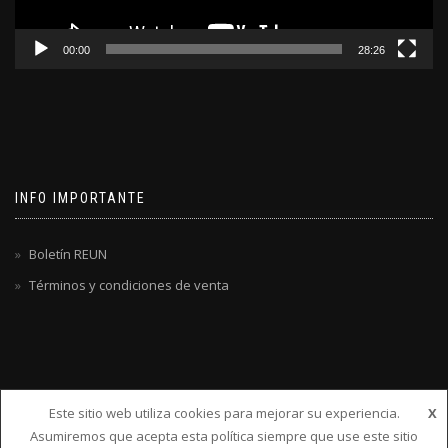
00:00
28:26
INFO IMPORTANTE
Boletín REUN
Términos y condiciones de venta
Este sitio web utiliza cookies para mejorar su experiencia.
X
Asumiremos que acepta esta política siempre que use este sitio