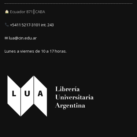
Ecuador 871┃CABA
+5411 5217-3101 int. 243
✉ lua@cin.edu.ar
Lunes a viernes de 10 a 17 horas.