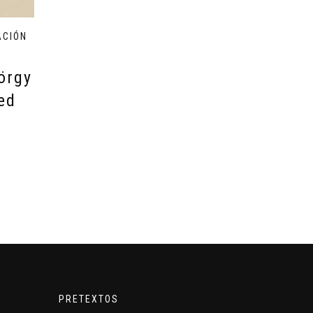
ACIÓN
y
örgy
ed
PRETEXTOS