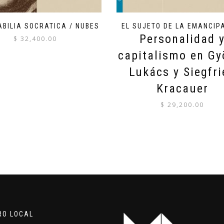
BILIA SOCRATICA / NUBES
EL SUJETO DE LA EMANCIP
Personalidad 
$
32,400.00
capitalismo en Gy
Lukács y Siegfri
Kracauer
$
29,200.00
RO LOCAL