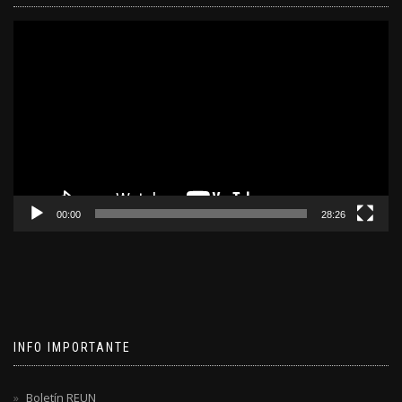
Reproductor
de
video
00:00
28:26
INFO IMPORTANTE
Boletín REUN