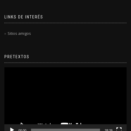
LINKS DE INTERÉS
Sitios amigos
PRETEXTOS
Reproductor
de
video
00:00
28:26