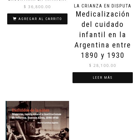
LA CRIANZA EN DISPUTA
$
36,800.00
Medicalización
AGREGAR AL CARRITO
del cuidado
infantil en la
Argentina entre
1890 y 1930
$
28,100.00
LEER MÁS