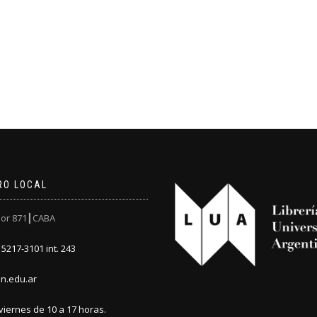
RO LOCAL
or 871┃CABA
5217-3101 int. 243
n.edu.ar
viernes de 10 a 17 horas.