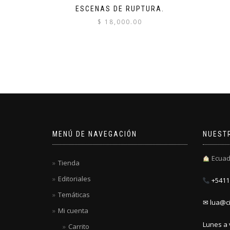
ESCENAS DE RUPTURA.
$
18,000.00
MENÚ DE NAVEGACIÓN
NUEST
Ecuad
Tienda
Editoriales
+5411 
Temáticas
✉ lua@ci
Mi cuenta
Lunes a 
Carrito