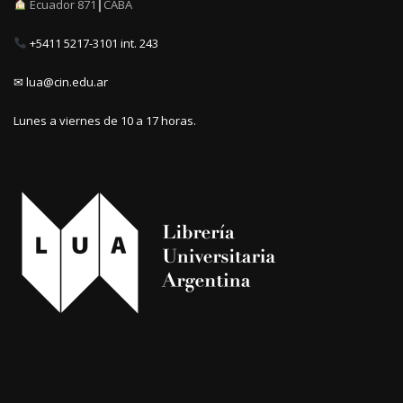
Ecuador 871┃CABA
+5411 5217-3101 int. 243
✉ lua@cin.edu.ar
Lunes a viernes de 10 a 17 horas.