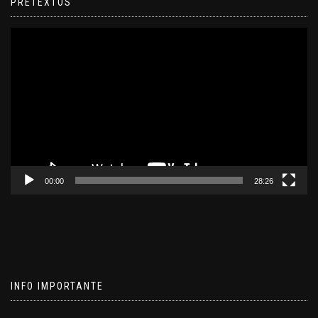
PRETEXTOS
Reproductor
de
video
00:00
28:26
INFO IMPORTANTE