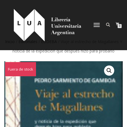
NAVEGACIÓN
0
DESPLEGABLE
Inicio
/
Editoriales
/
EUDEBA
/ Viaje al estrecho de Magallanes Y
noticia de la expedición que después hizo para probarlo
Fuera de stock