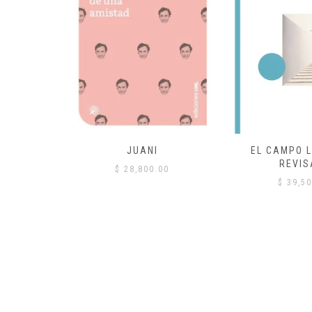
 COMÚN
JUANI
EL CAMPO L
REVIS
00
$
28,800.00
$
39,50