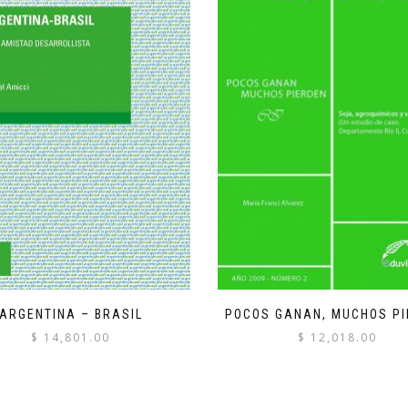
ARGENTINA – BRASIL
POCOS GANAN, MUCHOS P
$
14,801.00
$
12,018.00