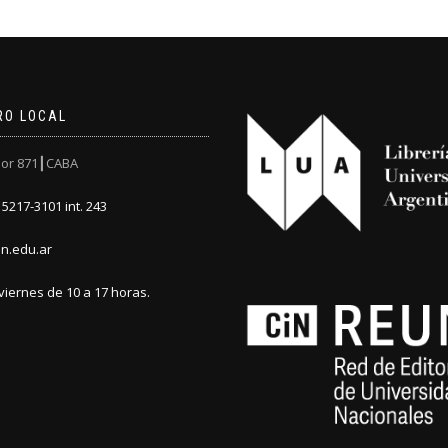
RO LOCAL
or 871┃CABA
5217-3101 int. 243
n.edu.ar
viernes de 10 a 17 horas.