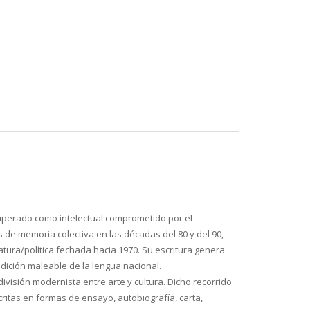
cuperado como intelectual comprometido por el
es de memoria colectiva en las décadas del 80 y del 90,
atura/política fechada hacia 1970. Su escritura genera
radición maleable de la lengua nacional.
visión modernista entre arte y cultura. Dicho recorrido
critas en formas de ensayo, autobiografía, carta,