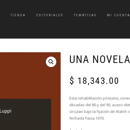
TIENDA
EDITORIALES
TEMÁTICAS
MI CUENT
UNA NOVELA
$
18,343.00
Esta rehabilitación póstuma, cone
décadas del 80 y del 90, acaso ob
circulan bajo la fijación de Walsh 
fechada hacia 1970.