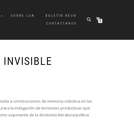
A
SOBRE LUA
BOLETÍN REUN
0
CONTACTANOS
 INVISIBLE
ctada a construcciones de memoria colectiva en las
turara la indagación de tensiones productivas que
como exponente de la dicotomía literatura/política