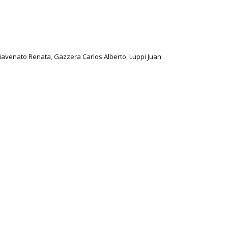
iavenato Renata
,
Gazzera Carlos Alberto
,
Luppi Juan