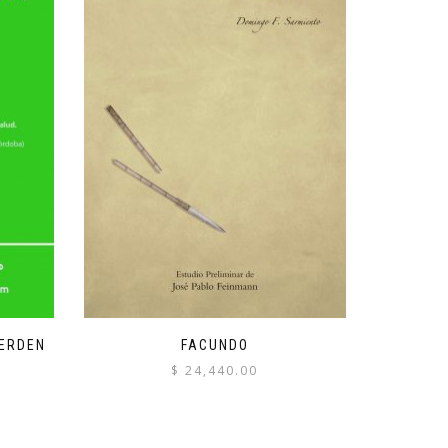
IERDEN
FACUNDO
$
24,440.00