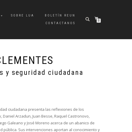
A
SOBRE LUA
BOLETÍN REUN
0
CONTACTANOS
CLEMENTES
es y seguridad ciudadana
ridad ciudadana presenta las reflexiones de los
, Daniel Arzadun, Juan Besse, Raquel Castronovo,
 Diego Galeano y José Moreno acerca de un abanico de
ad pública. Sus intervenciones aportan al conocimiento y