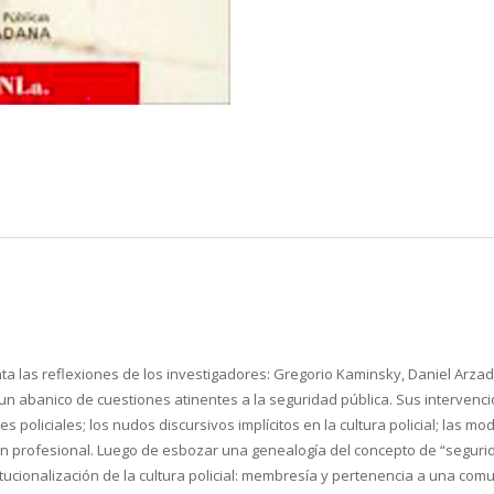
nta las reflexiones de los investigadores: Gregorio Kaminsky, Daniel Arz
 un abanico de cuestiones atinentes a la seguridad pública. Sus interven
des policiales; los nudos discursivos implícitos en la cultura policial; las
ón profesional. Luego de esbozar una genealogía del concepto de “segurida
stitucionalización de la cultura policial: membresía y pertenencia a una co