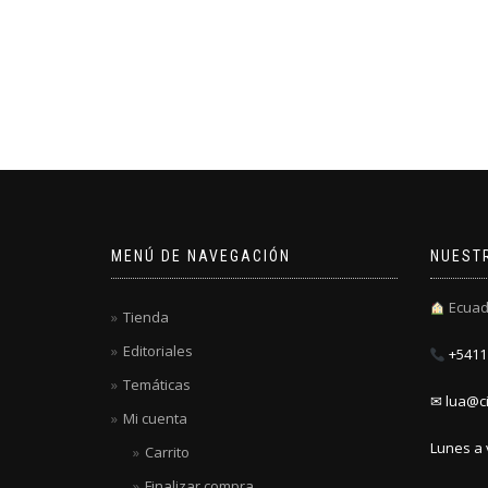
MENÚ DE NAVEGACIÓN
NUEST
Ecuad
Tienda
Editoriales
+5411 
Temáticas
✉ lua@ci
Mi cuenta
Lunes a 
Carrito
Finalizar compra