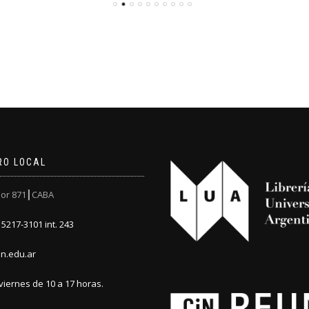
RO LOCAL
or 871┃CABA
5217-3101 int. 243
n.edu.ar
viernes de 10 a 17 horas.