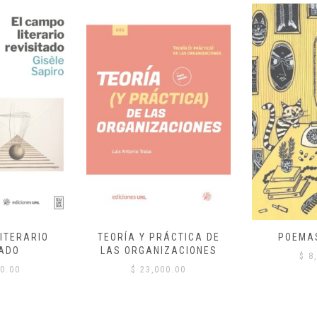
ITERARIO
TEORÍA Y PRÁCTICA DE
POEMA
ADO
LAS ORGANIZACIONES
$
8,
0.00
$
23,000.00