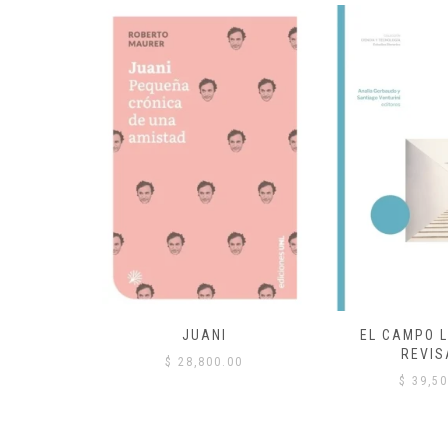
 COMÚN
JUANI
EL CAMPO L
REVIS
00
$
28,800.00
$
39,50