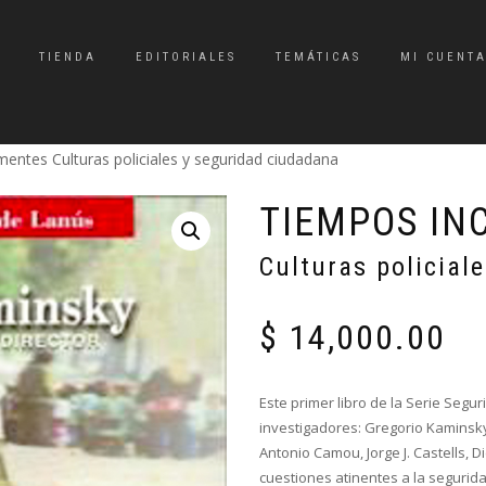
TIENDA
EDITORIALES
TEMÁTICAS
MI CUENT
entes Culturas policiales y seguridad ciudadana
TIEMPOS IN
Culturas policial
$
14,000.00
Este primer libro de la Serie Segu
investigadores: Gregorio Kaminsky
Antonio Camou, Jorge J. Castells,
cuestiones atinentes a la segurid